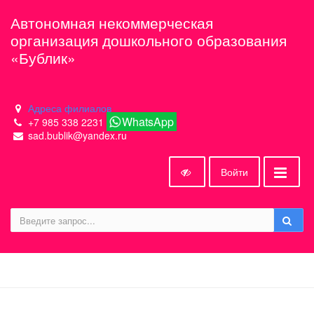
Автономная некоммерческая
организация дошкольного образования
«Бублик»
Адреса филиалов
WhatsApp
+7 985 338 2231
sad.bublik@yandex.ru
Войти